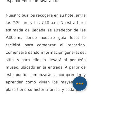
español Pedro de Alvarado).
Nuestro bus los recogerá en su hotel entre
las 7:20 am y las 7:40 a.m. Nuestra hora
estimada de llegada es alrededor de las
9:00a.m., donde nuestro guía local lo
recibirá para comenzar el recorrido.
Comenzará dando información general del
sitio, y para ello, lo llevará al pequeño
museo, ubicado en la entrada. A partir de
este punto, comenzarás a comprender y
aprender cómo vivían los mayas. Cada
plaza tiene su historia única, y cada plaza
te da una idea sobre cómo se
estructuraba su sociedad. El tour
finalizará alrededor de las 11:30am en
Antigua.