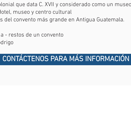
lonial que data C. XVII y considerado como un muse
otel, museo y centro cultural
as del convento más grande en Antigua Guatemala.
na - restos de un convento
odrigo
CONTÁCTENOS PARA MÁS INFORMACIÓN
CONTÁCTENOS
5 Avenida Sur 6 - Antig
Teléfonos: +(502) 7832